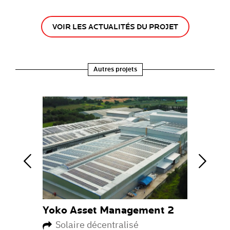
VOIR LES ACTUALITÉS DU PROJET
Autres projets
 Services
Yoko Asset Management 2
Octotel
ue
Solaire décentralisé
Téléc