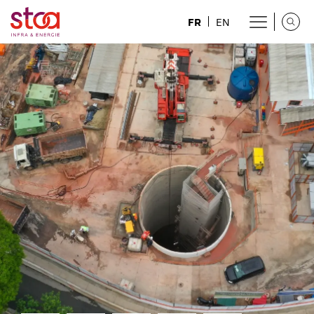
FR
EN