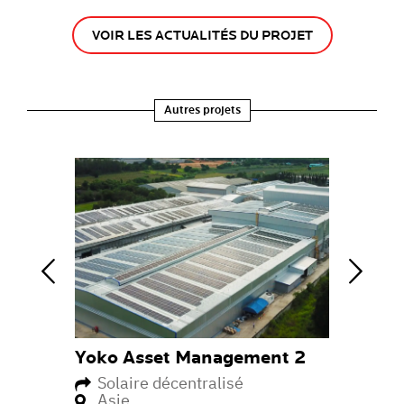
VOIR LES ACTUALITÉS DU PROJET
Autres projets
 Services
Yoko Asset Management 2
Octotel
ue
Solaire décentralisé
Téléc
Asie
Afriqu