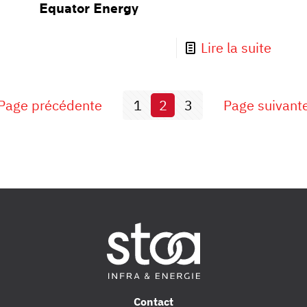
Equator Energy
Lire la suite
Page précédente
1
2
3
Page suivant
Contact