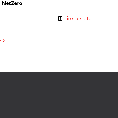
NetZero
Lire la suite
e