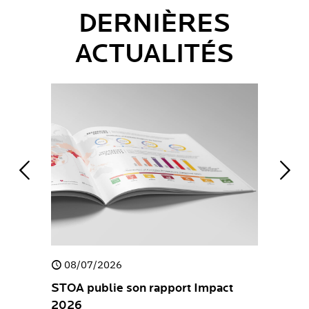
DERNIÈRES
ACTUALITÉS
08/07/2026
30/04/
e
STOA publie son rapport Impact
STOA pub
2026
Stateme