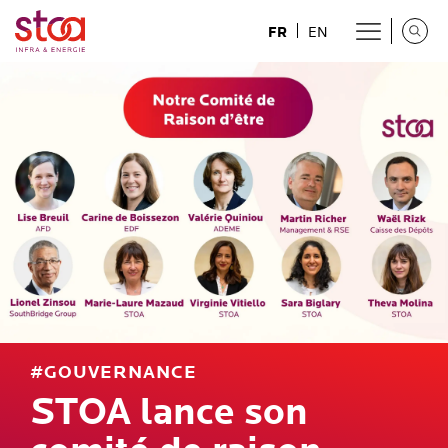
FR
EN
#GOUVERNANCE
STOA lance son