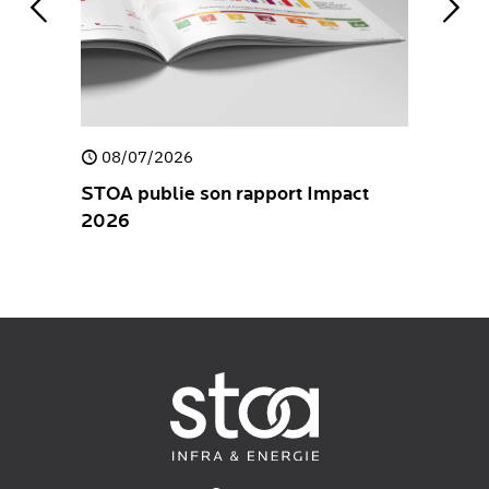
08/07/2026
30/04/
e
STOA publie son rapport Impact
STOA pub
2026
Stateme