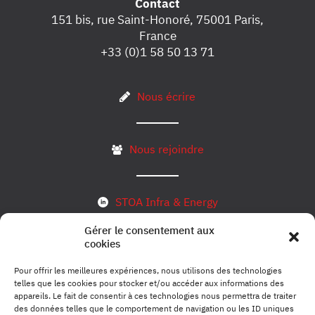
Contact
151 bis, rue Saint-Honoré, 75001 Paris,
France
+33 (0)1 58 50 13 71
Nous écrire
Nous rejoindre
STOA Infra & Energy
Gérer le consentement aux
cookies
S’inscrire à notre newsletter
Pour offrir les meilleures expériences, nous utilisons des technologies
telles que les cookies pour stocker et/ou accéder aux informations des
appareils. Le fait de consentir à ces technologies nous permettra de traiter
des données telles que le comportement de navigation ou les ID uniques
Mentions légales