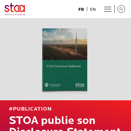
FR
EN
#PUBLICATION
STOA publie son