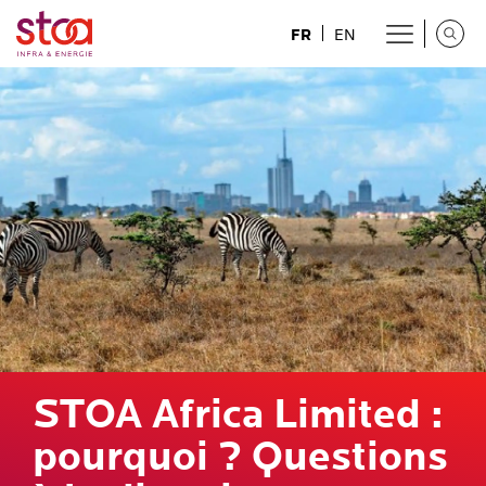
FR
EN
STOA Africa Limited :
pourquoi ? Questions