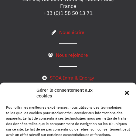
France
+33 (0)1 58 50 13 71
Nous écrire
Nous rejoindre
STOA Infra & Energy
Gérer le consentement aux
cookies
S’inscrire à notre newsletter
Pour offrir les meilleures expériences, nous utilisons des technologies
telles que les cookies pour stocker et/ou accéder aux informations des
appareils. Le fait de consentir à ces technologies nous permettra de traiter
des données telles que le comportement de navigation ou les ID uniques
Mentions légales
sur ce site. Le fait de ne pas consentir ou de retirer son consentement peut
avoir un effet négatif sur certaines caractéristiques et fonctions.