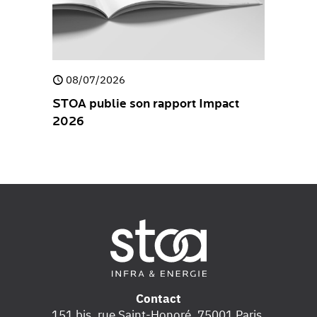
08/07/2026
30/04/
e
STOA publie son rapport Impact
STOA pub
2026
Stateme
Contact
151 bis, rue Saint-Honoré, 75001 Paris,