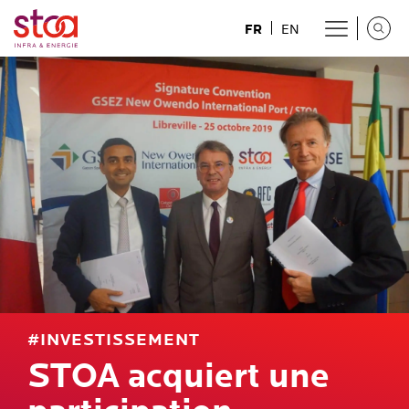
FR
EN
#INVESTISSEMENT
STOA acquiert une