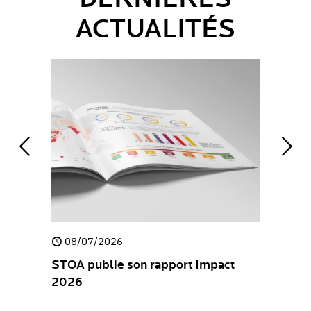
ACTUALITÉS
08/07/2026
30/04/
e
STOA publie son rapport Impact
STOA pub
2026
Stateme