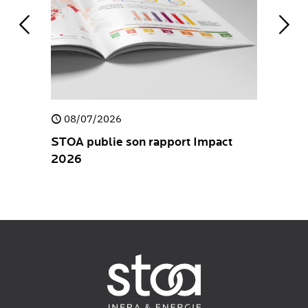
08/07/2026
30/04/
e
STOA publie son rapport Impact
STOA pub
2026
Stateme