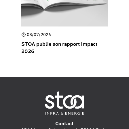
08/07/2026
30/04/
e
STOA publie son rapport Impact
STOA pub
2026
Stateme
Contact