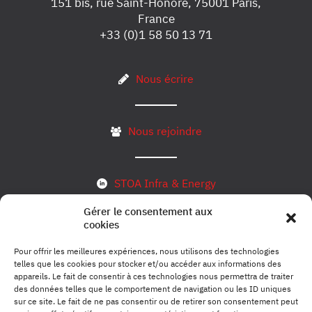
151 bis, rue Saint-Honoré, 75001 Paris,
France
+33 (0)1 58 50 13 71
Nous écrire
Nous rejoindre
STOA Infra & Energy
Gérer le consentement aux
cookies
S’inscrire à notre newsletter
Pour offrir les meilleures expériences, nous utilisons des technologies
telles que les cookies pour stocker et/ou accéder aux informations des
appareils. Le fait de consentir à ces technologies nous permettra de traiter
des données telles que le comportement de navigation ou les ID uniques
Mentions légales
sur ce site. Le fait de ne pas consentir ou de retirer son consentement peut