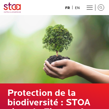
FR
EN
Protection de la
biodiversité : STOA