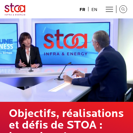
FR
EN
Objectifs, réalisations
et défis de STOA :