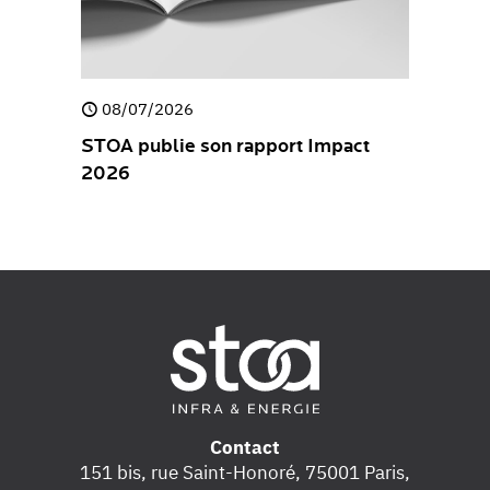
08/07/2026
30/04/
e
STOA publie son rapport Impact
STOA pub
2026
Stateme
Contact
151 bis, rue Saint-Honoré, 75001 Paris,