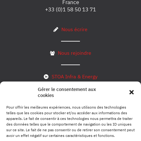
France
+33 (0)1 58 50 13 71
Nous écrire
Nous rejoindre
STOA Infra & Energy
Gérer le consentement aux
cookies
S’inscrire à notre newsletter
Pour offrir les meilleures expériences, nous utilisons des technologies
telles que les cookies pour stocker et/ou accéder aux informations des
appareils. Le fait de consentir à ces technologies nous permettra de traiter
des données telles que le comportement de navigation ou les ID uniques
Mentions légales
sur ce site. Le fait de ne pas consentir ou de retirer son consentement peut
avoir un effet négatif sur certaines caractéristiques et fonctions.