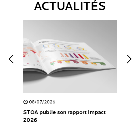
ACTUALITÉS
08/07/2026
30/04/
e
STOA publie son rapport Impact
STOA pub
2026
Stateme